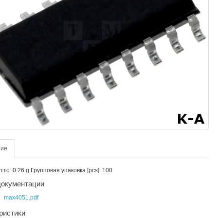
ние
то: 0.26 g Групповая упаковка [pcs]: 100
окументации
max4051.pdf
ристики