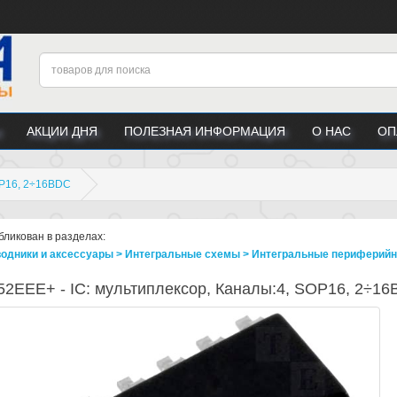
АКЦИИ ДНЯ
ПОЛЕЗНАЯ ИНФОРМАЦИЯ
О НАС
ОП
OP16, 2÷16ВDC
бликован в разделах:
одники и аксессуары > Интегральные схемы > Интегральные периферийн
2EEE+ - IC: мультиплексор, Каналы:4, SOP16, 2÷1