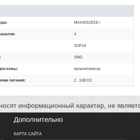
ода
MAX4052EEE+
каналов
4
SOP16
SMD
кросхемы
мультиплексор
ение питания
2...16В DC
носят информационный характер, не являет
Дополнительно
КАРТА САЙТА