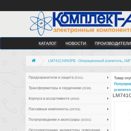
КАТАЛОГ
НОВОСТИ
ПРОИЗВОДИТЕЛИ
LM741CH/NOPB - Операционный усилитель, 1МГ
Предохранители и защита
(5311)
Товар опу
Полупров
Трансформаторы и сердечники
(3338)
усилител
LM741C
Корпуса в ассортименте
(4004)
Пассивные компоненты
(29763)
Полупроводники и аксессуары
(33331)
Оптоэлектроника, индикаторы, освещение