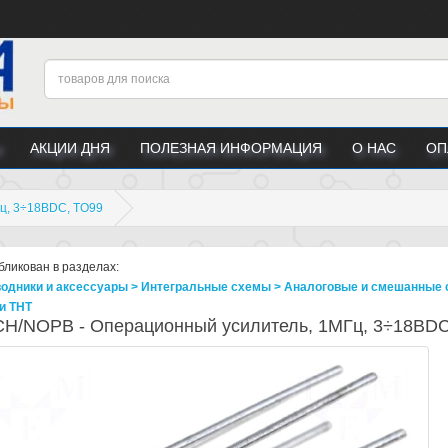
АКЦИИ ДНЯ
ПОЛЕЗНАЯ ИНФОРМАЦИЯ
О НАС
ОП
ц, 3÷18ВDC, TO99
бликован в разделах:
одники и аксессуары > Интегральные схемы > Аналоговые и смешанные 
и THT
H/NOPB - Операционный усилитель, 1МГц, 3÷18ВDC