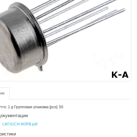
ние
то: 1 g Групповая упаковка [pcs]: 50
окументации
LM741CH-NOPB.pdf
ристики