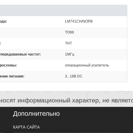
ода
LM741CH/NOPB
TO99
THT
 передаваемых частот
1МГц
кросхемы
операционный усилитель
ение питания
3...18В DC
носят информационный характер, не являет
Дополнительно
КАРТА САЙТА