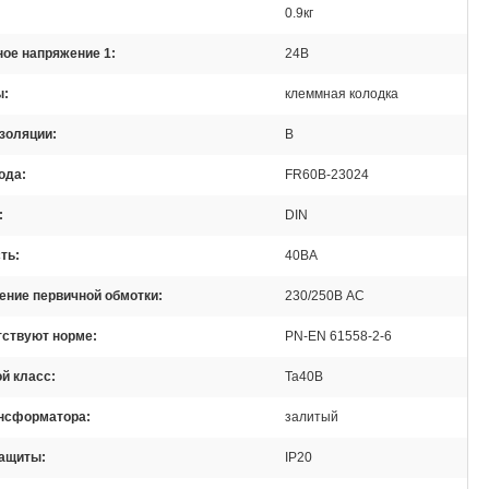
0.9кг
ое напряжение 1
24В
ы
клеммная колодка
золяции
B
ода
FR60B-23024
DIN
ть
40ВА
ение первичной обмотки
230/250В AC
тствуют норме
PN-EN 61558-2-6
й класс
Ta40B
ансформатора
залитый
защиты
IP20