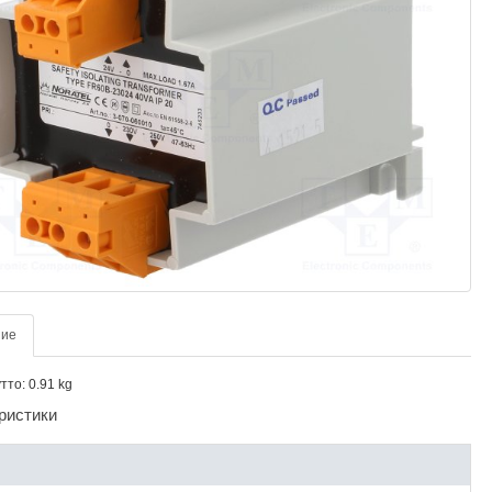
ние
тто: 0.91 kg
ристики