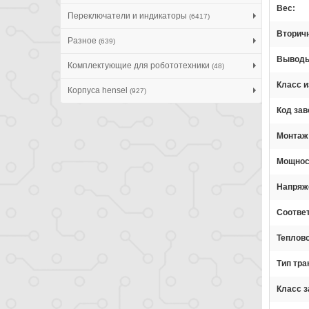
Вес
Переключатели и индикаторы
(6417)
Вторичн
Разное
(639)
Вывод
Комплектующие для робототехники
(48)
Класс и
Корпуса hensel
(927)
Код зав
Монтаж
Мощнос
Напряж
Соотве
Теплово
Тип тр
Класс 