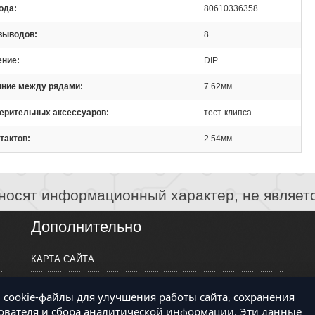
ода
80610336358
 выводов
8
ение
DIP
яние между рядами
7.62мм
мерительных аксессуаров
тест-клипса
тактов
2.54мм
носят информационный характер, не являет
Дополнительно
КАРТА САЙТА
ПРОИЗВОДИТЕЛИ
cookie-файлы для улучшения работы сайта, сохранения
КОНТАКТЫ
ователя и сбора аналитической информации. Эти данные