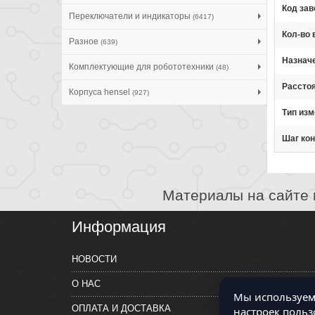
Код зав
Переключатели и индикаторы
(6417)
Кол-во
Разное
(639)
Назнач
Комплектующие для робототехники
(48)
Рассто
Корпуса hensel
(927)
Тип из
Шаг кон
Материалы на сайте 
Информация
НОВОСТИ
О НАС
Мы используем 
ОПЛАТА И ДОСТАВКА
настроек польз