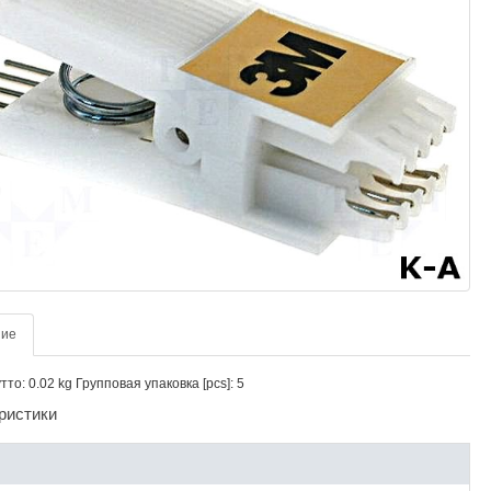
ние
то: 0.02 kg Групповая упаковка [pcs]: 5
ристики