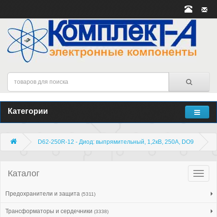
Категории
D62-250R-12 - Диод: выпрямительный, 1,2кВ, 250А, DO9
Каталог
Катало
товар
Предохранители и защита
(5311)
Трансформаторы и сердечники
(3338)