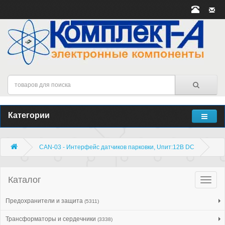
Категории
CAN-03 - Интерфейс датчиков парковки, Uпит:12В DC
Каталог
Катало
товар
Предохранители и защита
(5311)
Трансформаторы и сердечники
(3338)