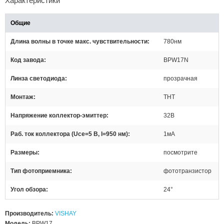
Характеристики
Общие
Длина волны в точке макс. чувствительности
780нм
Код завода
BPW17N
Линза светодиода
прозрачная
Монтаж
THT
Напряжение коллектор-эмиттер
32В
Раб. ток коллектора (Uce=5 В, l=950 нм)
1мА
Размеры
посмотрите
Тип фотоприемника
фототранзистор
Угол обзора
24°
Производитель:
VISHAY
Модель:
BPW17