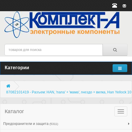
Категории
87082101419 - Разъем: HAN, 'папа' + 'мама', гнездо + вилка, Han Yellock 10
Каталог
Катало
товар
Предохранители и защита
(5311)