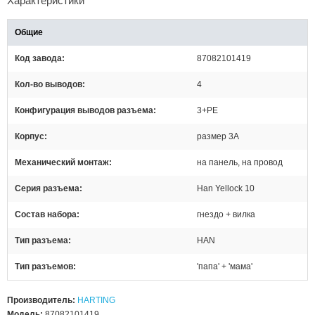
Характеристики
Общие
Код завода
87082101419
Кол-во выводов
4
Конфигурация выводов разъема
3+PE
Корпус
размер 3А
Механический монтаж
на панель, на провод
Серия разъема
Han Yellock 10
Состав набора
гнездо + вилка
Тип разъема
HAN
Тип разъемов
'папа' + 'мама'
Производитель:
HARTING
Модель:
87082101419