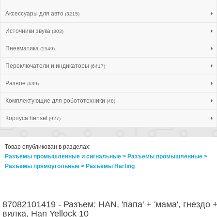
Аксессуары для авто
(3215)
Источники звука
(303)
Пневматика
(1549)
Переключатели и индикаторы
(6417)
Разное
(639)
Комплектующие для робототехники
(48)
Корпуса hensel
(927)
Товар опубликован в разделах:
Разъемы промышленные и сигнальные > Разъeмы промышленные >
Разъeмы прямоугольные > Разъeмы Harting
87082101419 - Разъем: HAN, 'папа' + 'мама', гнездо 
вилка, Han Yellock 10