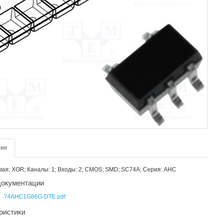
ние
вая; XOR; Каналы: 1; Входы: 2; CMOS; SMD; SC74A; Серия: AHC
окументации
74AHC1G86G-DTE.pdf
ристики