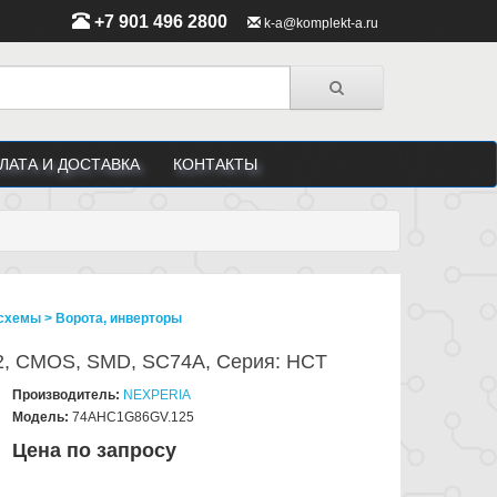
+7 901 496 2800
k-a@komplekt-a.ru
ЛАТА И ДОСТАВКА
КОНТАКТЫ
схемы > Ворота, инверторы
2, CMOS, SMD, SC74A, Серия: HCT
Производитель:
NEXPERIA
Модель:
74AHC1G86GV.125
Цена по запросу