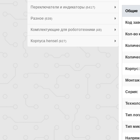
Переключатели и индикаторы
(6417)
Общие
Разное
(639)
Код зав
Комплектующие для робототехники
(48)
Кол-во 
Корпуса hensel
(927)
Количе
Количе
Корпус
Монтаж
Серия
Технол
Тип лог
Тип ми
Напряж