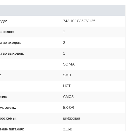
ода
74AHC1G86GV.125
каналов
1
ство входов
2
ство выходов
1
SC74A
SMD
HCT
огия
CMOS
ич. элем.
EX-OR
кросхемы
цифровая
ение питания
2...6В