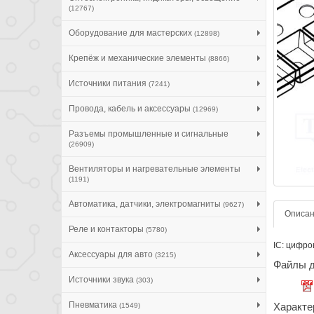
(12767)
Оборудование для мастерских
(12898)
Крепёж и механические элементы
(8866)
Источники питания
(7241)
Провода, кабель и аксессуары
(12969)
Разъемы промышленные и сигнальные
(26909)
Вентиляторы и нагревательные элементы
(1191)
Автоматика, датчики, электромагниты
(9627)
Описа
Реле и контакторы
(5780)
IC: цифро
Аксессуары для авто
(3215)
Файлы д
Источники звука
(303)
Пневматика
Характе
(1549)