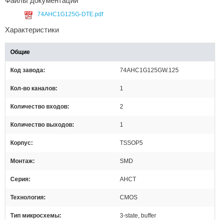
Файлы документации
74AHC1G125G-DTE.pdf
Характеристики
Общие
Код завода
74AHC1G125GW.125
Кол-во каналов
1
Количество входов
2
Количество выходов
1
Корпус
TSSOP5
Монтаж
SMD
Серия
AHCT
Технология
CMOS
Тип микросхемы
3-state, buffer