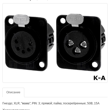
Описание
Гнездо; XLR; "мама"; PIN: 3; прямой; пайка; посеребренные; 50В; 15А