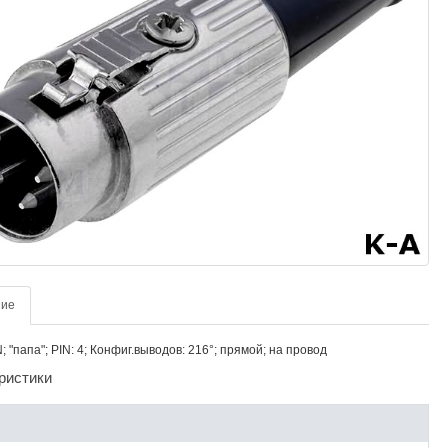
ние
; "папа"; PIN: 4; Конфиг.выводов: 216°; прямой; на провод
ристики