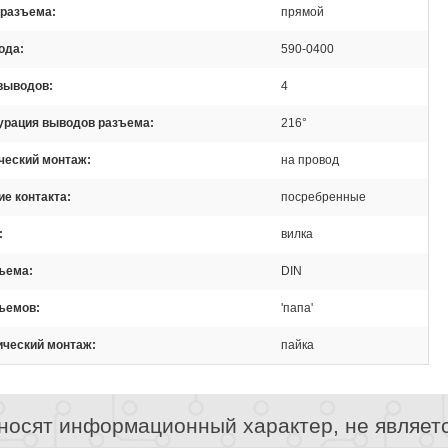
 разъема
прямой
ода
590-0400
 выводов
4
урация выводов разъема
216°
ческий монтаж
на провод
е контакта
посребренные
вилка
зъема
DIN
зъемов
'папа'
ический монтаж
пайка
носят информационный характер, не являет