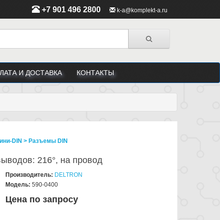
+7 901 496 2800
k-a@komplekt-a.ru
ЛАТА И ДОСТАВКА
КОНТАКТЫ
ини-DIN > Разъeмы DIN
 выводов: 216°, на провод
Производитель:
DELTRON
Модель:
590-0400
Цена по запросу