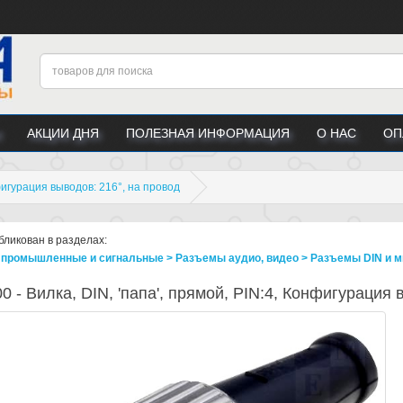
АКЦИИ ДНЯ
ПОЛЕЗНАЯ ИНФОРМАЦИЯ
О НАС
ОП
нфигурация выводов: 216°, на провод
бликован в разделах:
промышленные и сигнальные > Разъeмы аудио, видео > Разъeмы DIN и м
0 - Вилка, DIN, 'папа', прямой, PIN:4, Конфигурация