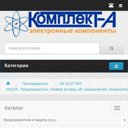
Категории
Производитель
DF ELECTRIC
491125 - Предохранитель: плавкая вставка, aR, керамический, промышле
Каталог
Катало
товар
Предохранители и защита
(5311)