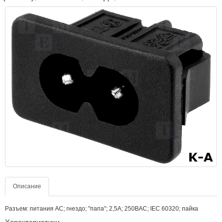
Описание
Разъем: питания AC; гнездо; "папа"; 2,5А; 250ВAC; IEC 60320; пайка