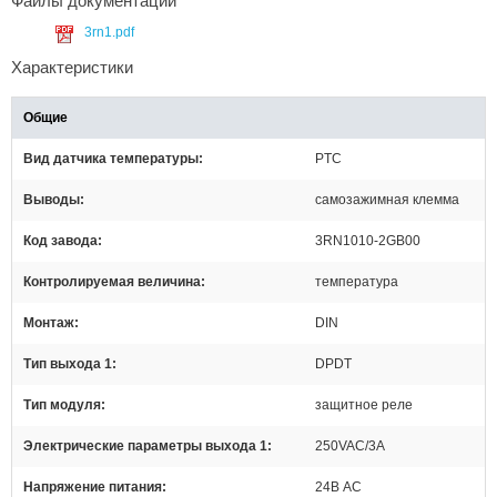
Файлы документации
3rn1.pdf
Характеристики
Общие
Вид датчика температуры
PTC
Выводы
самозажимная клемма
Код завода
3RN1010-2GB00
Контролируемая величина
температура
Монтаж
DIN
Тип выхода 1
DPDT
Тип модуля
защитное реле
Электрические параметры выхода 1
250VAC/3A
Напряжение питания
24В AC