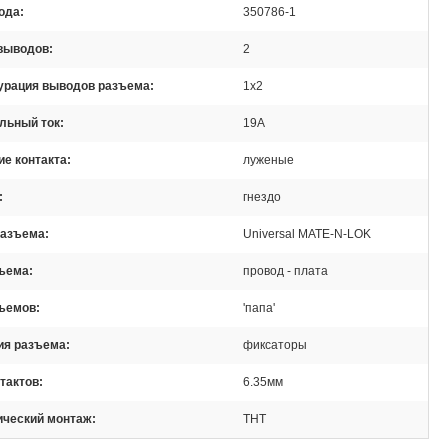
ода
350786-1
 выводов
2
урация выводов разъема
1x2
льный ток
19А
е контакта
луженые
гнездо
разъема
Universal MATE-N-LOK
зъема
провод - плата
зъемов
'папа'
ия разъема
фиксаторы
тактов
6.35мм
ический монтаж
THT