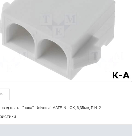
ние
овод-плата; "папа"; Universal MATE-N-LOK; 6,35мм; PIN: 2
ристики