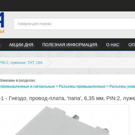
АКЦИИ ДНЯ
ПОЛЕЗНАЯ ИНФОРМАЦИЯ
О НАС
ОП
 PIN:2, луженые, THT, 19А
бликован в разделах:
промышленные и сигнальные > Разъeмы промышленные > Разъeмы уни
1 - Гнездо, провод-плата, 'папа', 6,35 мм, PIN:2, лу