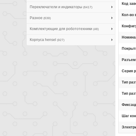
Код зав
Переключатели и индикаторы
(6417)
Кол-во
Разное
(639)
Конфиг
Комплектующие для робототехники
(48)
Номина
Корпуса hensel
(927)
Покрыти
Разъем
Серия 
Тип ра
Тип ра
Фиксац
Шаг кон
Электр