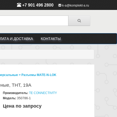
+7 901 496 2800
k-a@komplekt-a.ru
ЛАТА И ДОСТАВКА
КОНТАКТЫ
версальные > Разъeмы MATE-N-LOK
женые, THT, 19А
Производитель:
TE CONNECTIVITY
Модель:
350786-1
Цена по запросу