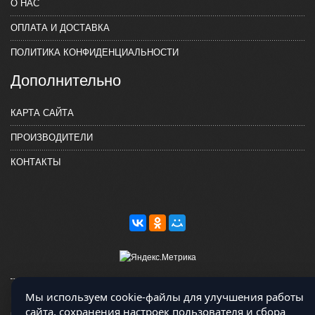
О НАС
ОПЛАТА И ДОСТАВКА
ПОЛИТИКА КОНФИДЕНЦИАЛЬНОСТИ
Дополнительно
КАРТА САЙТА
ПРОИЗВОДИТЕЛИ
КОНТАКТЫ
Мы используем cookie-файлы для улучшения работы
Магазин работает на OCLite Комплект-А - радиодетали и электронные
сайта, сохранения настроек пользователя и сбора
компоненты © 2026