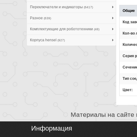
Переключатели и индикаторы
(6417)
Общие
Разное
(639)
Код зав
Комплектующие для робототехники
(48)
Кол-во 
Корпуса hensel
(927)
Количе
Серия 
Сечени
Тип со
Цвет
Материалы на сайте 
Информация