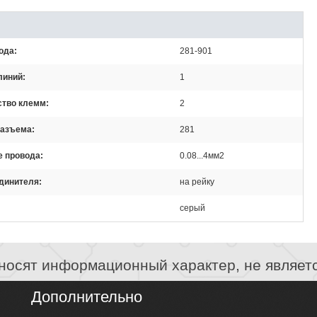
ода
281-901
линий
1
ство клемм
2
разъема
281
е провода
0.08...4мм2
единителя
на рейку
серый
носят информационный характер, не являет
Дополнительно