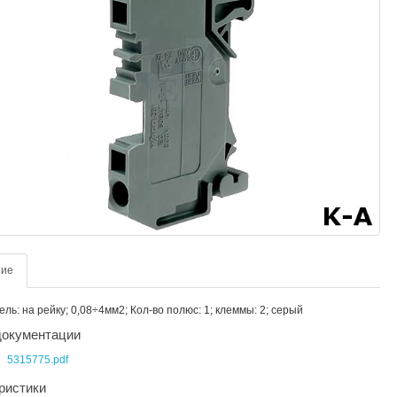
ние
ль: на рейку; 0,08÷4мм2; Кол-во полюс: 1; клеммы: 2; серый
окументации
5315775.pdf
ристики