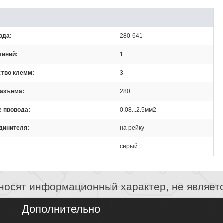
ода
280-641
линий
1
ство клемм
3
разъема
280
е провода
0.08...2.5мм2
единителя
на рейку
серый
носят информационный характер, не являет
Дополнительно