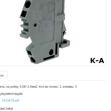
ние
ль: на рейку; 0,08÷2,5мм2; Кол-во полюс: 1; клеммы: 3
окументации
5415679.pdf
ристики