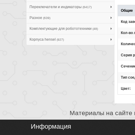
Переключатели и индикаторы
(6417)
Общие
Разное
(639)
Код зав
Комплектующие для робототехники
(48)
Кол-во 
Корпуса hensel
(927)
Количе
Серия 
Сечени
Тип со
Цвет
Материалы на сайте 
Информация