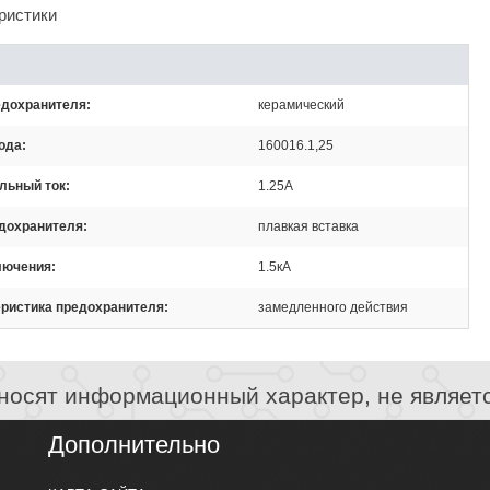
ристики
едохранителя
керамический
ода
160016.1,25
льный ток
1.25А
едохранителя
плавкая вставка
лючения
1.5кА
еристика предохранителя
замедленного действия
носят информационный характер, не являет
Дополнительно