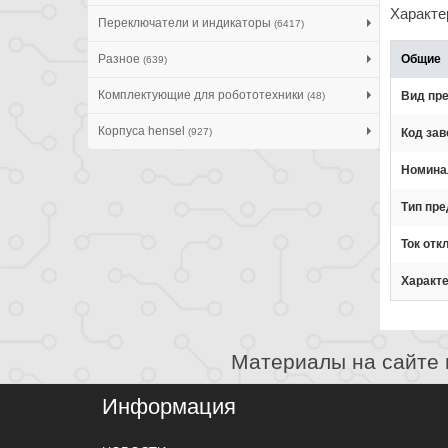
Характе
Переключатели и индикаторы
(6417)
Разное
Общие
(639)
Комплектующие для робототехники
Вид пр
(48)
Корпуса hensel
(927)
Код зав
Номина
Тип пр
Ток отк
Характ
Материалы на сайте 
Информация