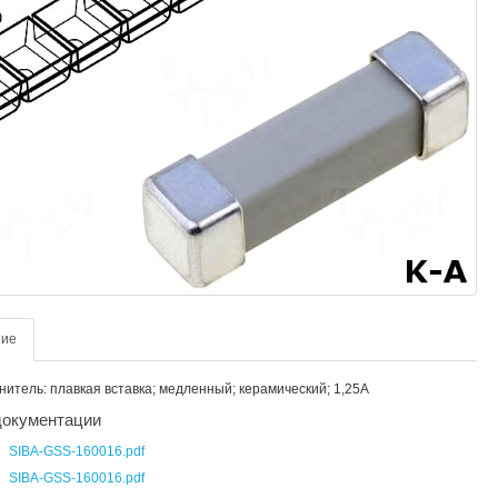
ние
итель: плавкая вставка; медленный; керамический; 1,25А
окументации
SIBA-GSS-160016.pdf
SIBA-GSS-160016.pdf