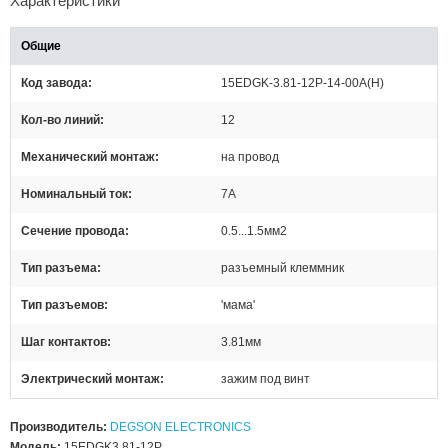
Характеристики
Общие
Код завода
15EDGK-3.81-12P-14-00A(H)
Кол-во линий
12
Механический монтаж
на провод
Номинальный ток
7А
Сечение провода
0.5...1.5мм2
Тип разъема
разъемный клеммник
Тип разъемов
'мама'
Шаг контактов
3.81мм
Электрический монтаж
зажим под винт
Производитель:
DEGSON ELECTRONICS
Модель:
15EDGK3.81-12P