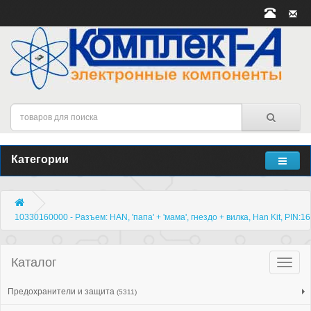
Категории
10330160000 - Разъем: HAN, 'папа' + 'мама', гнездо + вилка, Han Kit, PIN:16
Каталог
Катало
товар
Предохранители и защита
(5311)