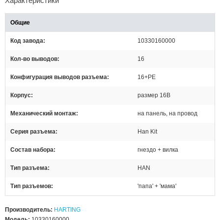
Характеристики
Общие
Код завода
10330160000
Кол-во выводов
16
Конфигурация выводов разъема
16+PE
Корпус
размер 16В
Механический монтаж
на панель, на провод
Серия разъема
Han Kit
Состав набора
гнездо + вилка
Тип разъема
HAN
Тип разъемов
'папа' + 'мама'
Производитель:
HARTING
Модель:
10330160000