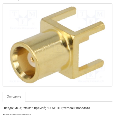
Описание
Гнездо; MCX; "мама"; прямой; 50Ом; THT; тефлон; позолота