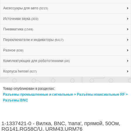
Аксессуары для авто
(3215)
Источники звука
(303)
Пневматика
(1549)
Переключатели и индикаторы
(6417)
Разное
(639)
Комплектующие для робототехники
(48)
Корпуса hensel
(927)
Товар опубликован в разделах:
Разъемы промышленные и сигнальные > Разъёмы коаксиальные RF >
Разъeмы BNC
1-1337421-0 - Вилка, BNC, 'папа', прямой, 50Ом,
RG141,RG58C/U, URM43,URM76