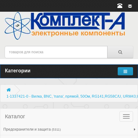
Категории
1-1337421-0 - Вилка, BNC, 'папа', прямой, 50Ом, RG141,RG58C/U, URM4
Каталог
Катало
товар
Предохранители и защита
(5311)