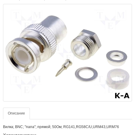
Описание
Вилка; BNC; "папа"; прямой; 50Ом; RG141,RG58C/U,URM43,URM76