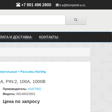
+7 901 496 2800
k-a@komplekt-a.ru
ЛАТА И ДОСТАВКА
КОНТАКТЫ
угольные > Разъeмы Harting
A, PIN:2, 100А, 1000В
Производитель:
HARTING
Модель:
09140022651
Цена по запросу