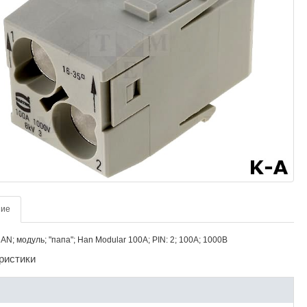
ние
AN; модуль; "папа"; Han Modular 100A; PIN: 2; 100А; 1000В
ристики