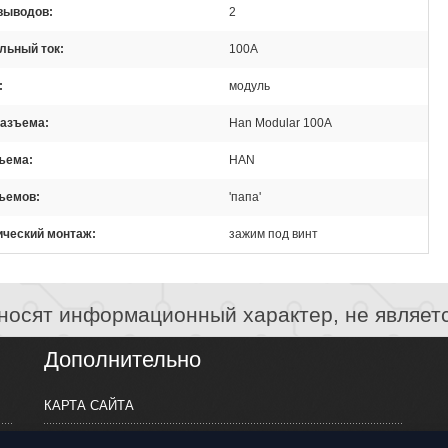
 выводов
2
льный ток
100А
модуль
разъема
Han Modular 100A
зъема
HAN
зъемов
'папа'
ический монтаж
зажим под винт
носят информационный характер, не являет
Дополнительно
КАРТА САЙТА
ПРОИЗВОДИТЕЛИ