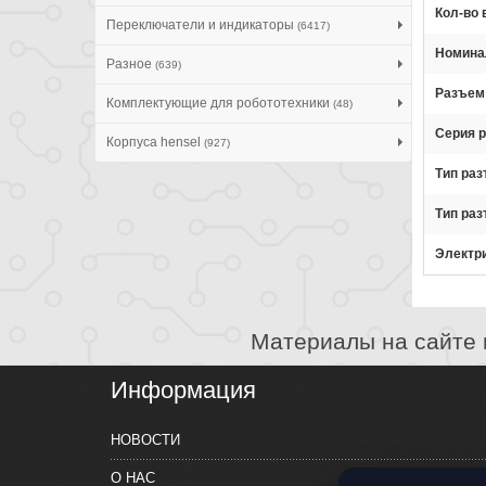
Кол-во
Переключатели и индикаторы
(6417)
Номина
Разное
(639)
Разъем
Комплектующие для робототехники
(48)
Серия 
Корпуса hensel
(927)
Тип ра
Тип ра
Электр
Материалы на сайте 
Информация
НОВОСТИ
О НАС