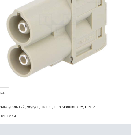
ние
рямоугольный; модуль; "папа"; Han Modular 70A; PIN: 2
ристики