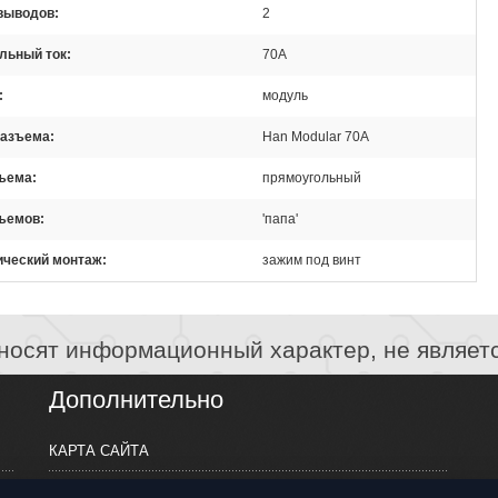
 выводов
2
льный ток
70А
модуль
разъема
Han Modular 70A
зъема
прямоугольный
зъемов
'папа'
ический монтаж
зажим под винт
носят информационный характер, не являет
Дополнительно
КАРТА САЙТА
ПРОИЗВОДИТЕЛИ