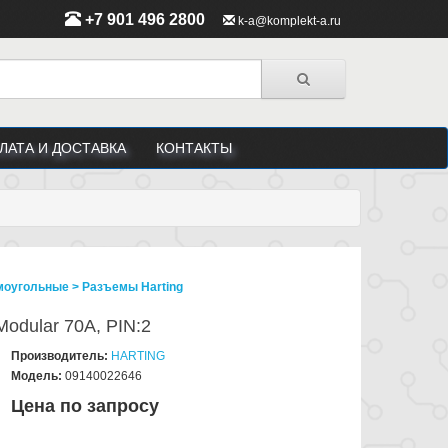
+7 901 496 2800
k-a@komplekt-a.ru
ЛАТА И ДОСТАВКА
КОНТАКТЫ
угольные > Разъeмы Harting
Modular 70A, PIN:2
Производитель:
HARTING
Модель:
09140022646
Цена по запросу