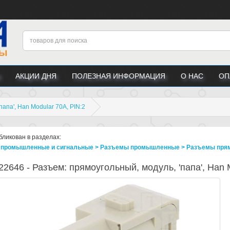
АКЦИИ ДНЯ
ПОЛЕЗНАЯ ИНФОРМАЦИЯ
О НАС
ОП
апа', Han Modular 70A, PIN:2
бликован в разделах:
промышленные и сигнальные > Разъeмы промышленные > Разъeмы прямо
2646 - Разъем: прямоугольный, модуль, 'папа', Han 