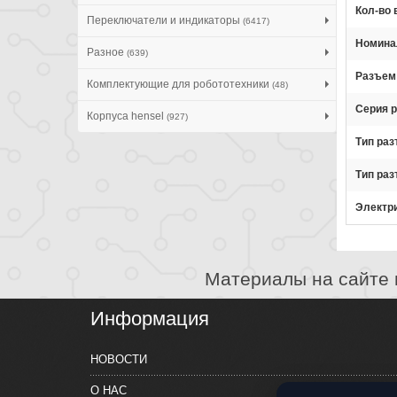
Кол-во
Переключатели и индикаторы
(6417)
Номина
Разное
(639)
Разъем
Комплектующие для робототехники
(48)
Серия 
Корпуса hensel
(927)
Тип ра
Тип ра
Электр
Материалы на сайте 
Информация
НОВОСТИ
О НАС