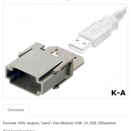
Описание
Разъем: HAN; модуль; "папа"; Han Modular USB; 1А; 50В; 500циклов