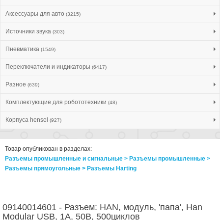
Аксессуары для авто
(3215)
Источники звука
(303)
Пневматика
(1549)
Переключатели и индикаторы
(6417)
Разное
(639)
Комплектующие для робототехники
(48)
Корпуса hensel
(927)
Товар опубликован в разделах:
Разъемы промышленные и сигнальные > Разъeмы промышленные >
Разъeмы прямоугольные > Разъeмы Harting
09140014601 - Разъем: HAN, модуль, 'папа', Han
Modular USB, 1А, 50В, 500циклов