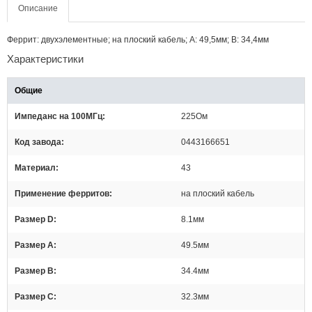
Описание
Феррит: двухэлементные; на плоский кабель; A: 49,5мм; В: 34,4мм
Характеристики
Общие
Импеданс на 100МГц
225Ом
Код завода
0443166651
Материал
43
Применение ферритов
на плоский кабель
Размер D
8.1мм
Размер А
49.5мм
Размер В
34.4мм
Размер С
32.3мм