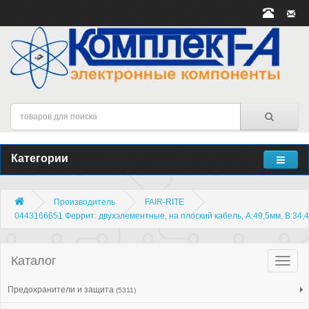
Категории
Производитель
FAIR-RITE
0443166651 Феррит: двухэлементные, на плоский кабель, А:49,5мм, В:34,
Каталог
Катало
товар
Предохранители и защита
(5311)