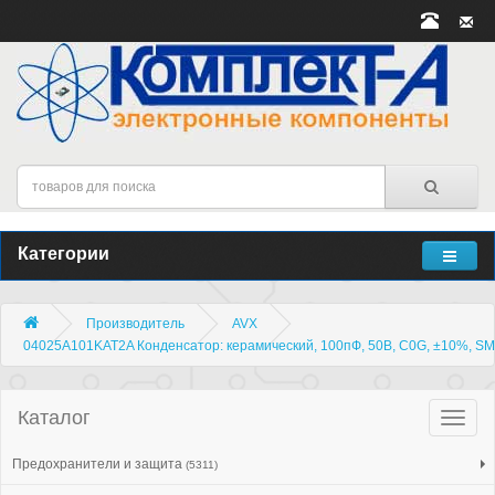
Категории
Производитель
AVX
04025A101KAT2A Конденсатор: керамический, 100пФ, 50В, C0G, ±10%, SM
Каталог
Катало
товар
Предохранители и защита
(5311)