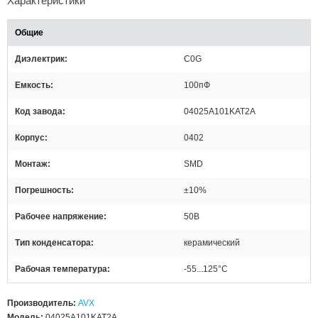
Характеристики
Общие
Диэлектрик
C0G
Емкость
100пФ
Код завода
04025A101KAT2A
Корпус
0402
Монтаж
SMD
Погрешность
±10%
Рабочее напряжение
50В
Тип конденсатора
керамический
Рабочая температура
-55...125°C
Производитель:
AVX
Модель:
04025A101KAT2A