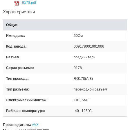
9178.pdf
Характеристики
Общие
Импеданс
50Ом
Код завода
009178001001006
Разъем
соединитель
Серия разъема
9178
Тип провода
RG178(A,B)
Тип разъема
переходной разъем
Электрический монтаж
IDC, SMT
Рабочая температура
-40...125°C
Производитель:
AVX