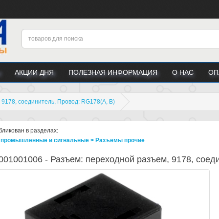
АКЦИИ ДНЯ
ПОЛЕЗНАЯ ИНФОРМАЦИЯ
О НАС
ОП
9178, соединитель, Провод: RG178(A, B)
бликован в разделах:
промышленные и сигнальные > Разъeмы прочие
001001006 - Разъем: переходной разъем, 9178, соеди