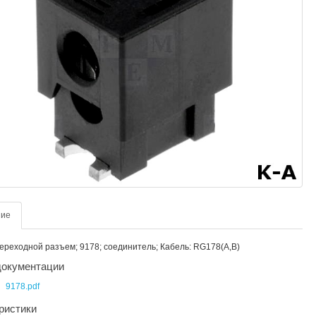
ние
ереходной разъем; 9178; соединитель; Кабель: RG178(A,B)
окументации
9178.pdf
ристики