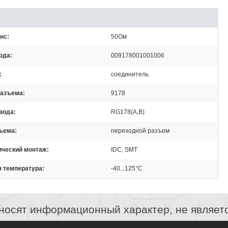
нс
50Ом
ода
009178001001006
соединитель
разъема
9178
вода
RG178(A,B)
зъема
переходной разъем
ический монтаж
IDC, SMT
я температура
-40...125°C
носят информационный характер, не являет