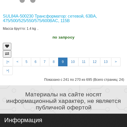
SUL84A-500230 Трансформатор: сетевой, 63ВА,
475/500/525/550/575/600ВAC, 115В
Масса брутто: 1.4 kg ..
по запросу
|<
<
5
6
7
8
9
10
11
12
13
>
>|
Показано с 241 по 270 из 695 (Всего страниц: 24)
Материалы на сайте носят
информационный характер, не является
публичной офертой
Информация