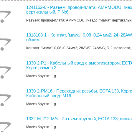
1241152-6 - Разъем: провод-плата, AMPMODU, гнезд
вертикальный, PIN:6
Разъем: провод-плата; AMPMODU; гнездо; "мама"; вертикальный
1318108-1 - Контакт, 'мама', 0,08÷0,24 мм2, 24÷28AW
обжим
Контакт; "мама"; 0,08÷0,24мм2; 28AWG-24AWG; D-2; позолота;
1330-2-P1 - Кабельный ввод с амортизатором, ECTA
Корп: размер 2
Масса брутто: 1 g ..
1330-2-PM16 - Переходник резьбы, ECTA 133, Корп:
Кабельный ввод: M16
Масса брутто: 1 g ..
1332-M-212-MS - Разъем: круглый, ECTA 133, вилка, 
Масса брутто: 1 g ..