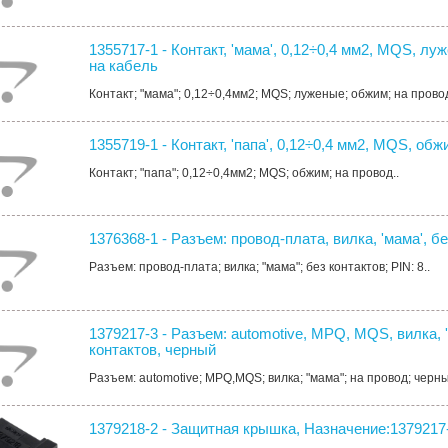
1355717-1 - Контакт, 'мама', 0,12÷0,4 мм2, MQS, лу
на кабель
Контакт; "мама"; 0,12÷0,4мм2; MQS; луженые; обжим; на провод
1355719-1 - Контакт, 'папа', 0,12÷0,4 мм2, MQS, обж
Контакт; "папа"; 0,12÷0,4мм2; MQS; обжим; на провод..
1376368-1 - Разъем: провод-плата, вилка, 'мама', бе
Разъем: провод-плата; вилка; "мама"; без контактов; PIN: 8..
1379217-3 - Разъем: automotive, MPQ, MQS, вилка, '
контактов, черный
Разъем: automotive; MPQ,MQS; вилка; "мама"; на провод; черны
1379218-2 - Защитная крышка, Назначение:1379217