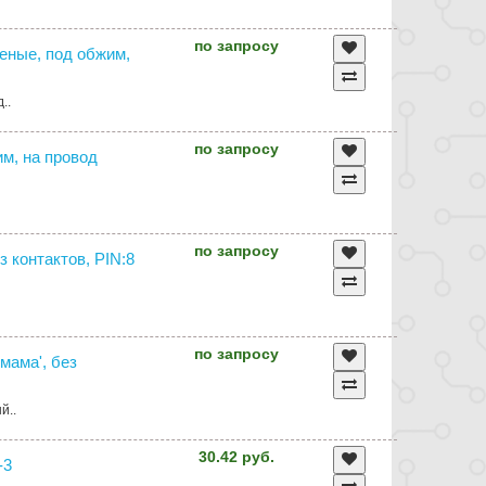
по запросу
женые, под обжим,
..
по запросу
им, на провод
по запросу
з контактов, PIN:8
по запросу
мама', без
й..
30.42 руб.
-3