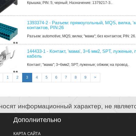
Крышка; PIN: 5; черный; Назначение: 1379217-3..
1393374-2 - Разъем: прямоугольный, MQS, вилка, 'м
контактов, PIN:26
Разъем: automotive; MQS; вилка; "мама"; без контактов; PIN: 26.
144433-1 - Контакт, 'мама', 3÷6 мм2, SPT, луженые,
кабель
Контакт; "мама"; 3÷6мм2; SPT; луженые; обжим; на провод..
1
2
3
4
5
6
7
8
9
>
носят информационный характер, не являет
Дополнительно
КАРТА САЙТА