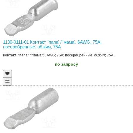
1130-0111-01 Контакт, 'папа' / 'мама', 6AWG, 75A,
посеребренные, обжим, 75А
Контакт; "папа" / "мама"; 6AWG; 75A; посеребренные; обжим; 75А..
по запросу