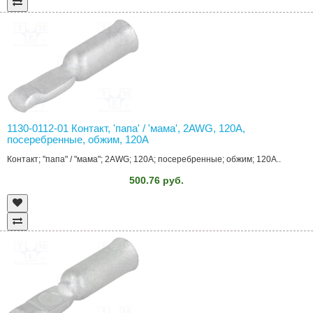
1130-0112-01 Контакт, 'папа' / 'мама', 2AWG, 120A,
посеребренные, обжим, 120А
Контакт; "папа" / "мама"; 2AWG; 120A; посеребренные; обжим; 120А..
500.76 руб.