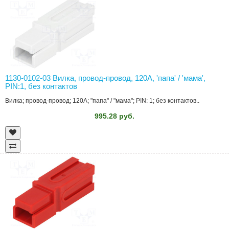
1130-0102-03 Вилка, провод-провод, 120A, 'папа' / 'мама',
PIN:1, без контактов
Вилка; провод-провод; 120A; "папа" / "мама"; PIN: 1; без контактов..
995.28 руб.