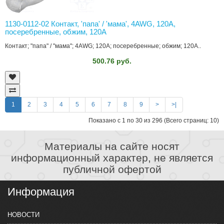
1130-0112-02 Контакт, 'папа' / 'мама', 4AWG, 120A,
посеребренные, обжим, 120А
Контакт; "папа" / "мама"; 4AWG; 120A; посеребренные; обжим; 120А..
500.76 руб.
1
2
3
4
5
6
7
8
9
>
>|
Показано с 1 по 30 из 296 (Всего страниц: 10)
Материалы на сайте носят
информационный характер, не является
публичной офертой
Информация
НОВОСТИ