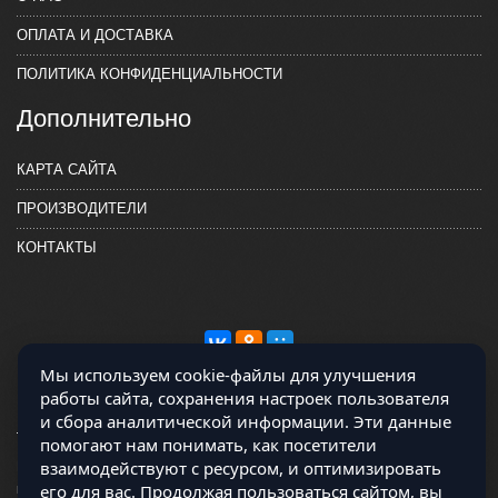
ОПЛАТА И ДОСТАВКА
ПОЛИТИКА КОНФИДЕНЦИАЛЬНОСТИ
Дополнительно
КАРТА САЙТА
ПРОИЗВОДИТЕЛИ
КОНТАКТЫ
Мы используем cookie-файлы для улучшения
работы сайта, сохранения настроек пользователя
и сбора аналитической информации. Эти данные
помогают нам понимать, как посетители
взаимодействуют с ресурсом, и оптимизировать
Магазин работает на OCLite Комплект-А - радиодетали и электронные
его для вас. Продолжая пользоваться сайтом, вы
компоненты © 2026