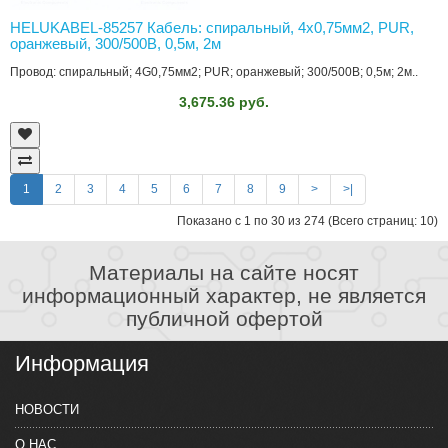
HELUKABEL-85257 Кабель: спиральный, 4x0,75мм2, PUR,
оранжевый, 300/500В, 0,5м, 2м
Провод: спиральный; 4G0,75мм2; PUR; оранжевый; 300/500В; 0,5м; 2м..
3,675.36 руб.
1
2
3
4
5
6
7
8
9
>
>|
Показано с 1 по 30 из 274 (Всего страниц: 10)
Материалы на сайте носят
информационный характер, не является
публичной офертой
Информация
НОВОСТИ
О НАС