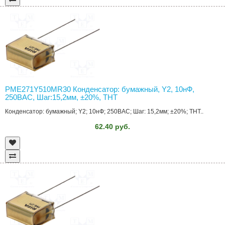
PME271Y510MR30 Конденсатор: бумажный, Y2, 10нФ,
250ВAC, Шаг:15,2мм, ±20%, THT
Конденсатор: бумажный; Y2; 10нФ; 250ВAC; Шаг: 15,2мм; ±20%; THT..
62.40 руб.