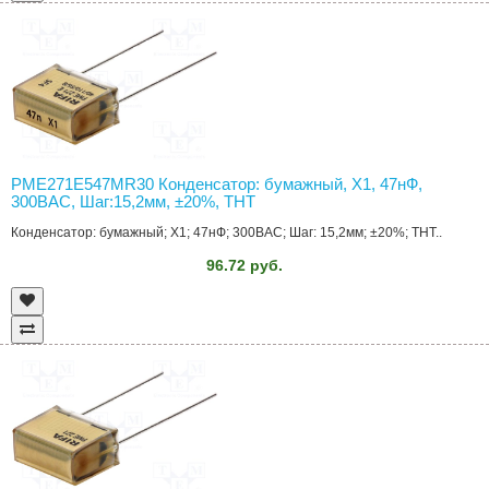
PME271E547MR30 Конденсатор: бумажный, Х1, 47нФ,
300ВAC, Шаг:15,2мм, ±20%, THT
Конденсатор: бумажный; Х1; 47нФ; 300ВAC; Шаг: 15,2мм; ±20%; THT..
96.72 руб.