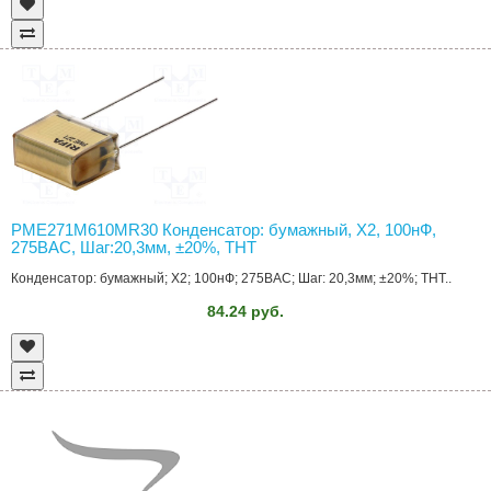
PME271M610MR30 Конденсатор: бумажный, Х2, 100нФ,
275ВAC, Шаг:20,3мм, ±20%, THT
Конденсатор: бумажный; Х2; 100нФ; 275ВAC; Шаг: 20,3мм; ±20%; THT..
84.24 руб.