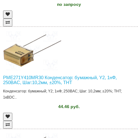
по запросу
PME271Y410MR30 Конденсатор: бумажный, Y2, 1нФ,
250ВAC, Шаг:10,2мм, ±20%, THT
Конденсатор: бумажный; Y2; 1нФ; 250ВAC; Шаг: 10,2мм; ±20%; THT;
1кВDC..
44.46 руб.