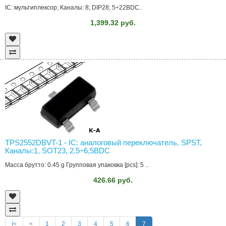
IC: мультиплексор; Каналы: 8; DIP28; 5÷22ВDC..
1,399.32 руб.
TPS2552DBVT-1 - IC: аналоговый переключатель, SPST,
Каналы:1, SOT23, 2,5÷6,5ВDC
Масса брутто: 0.45 g Групповая упаковка [pcs]: 5 ..
426.66 руб.
|<
<
1
2
3
4
5
6
7