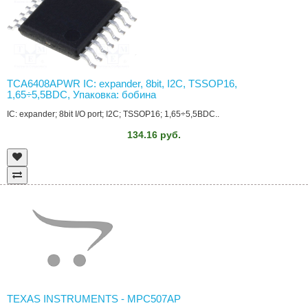
TCA6408APWR IC: expander, 8bit, I2C, TSSOP16,
1,65÷5,5ВDC, Упаковка: бобина
IC: expander; 8bit I/O port; I2C; TSSOP16; 1,65÷5,5ВDC..
134.16 руб.
TEXAS INSTRUMENTS - MPC507AP