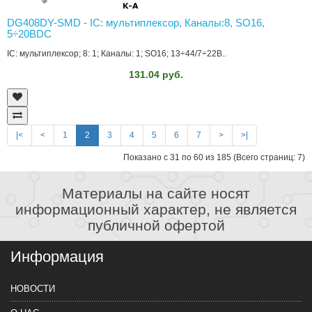
DG408DY-SMD - IC: мультиплексор, Каналы:8, SO16,
5÷20ВDC
IC: мультиплексор; 8: 1; Каналы: 1; SO16; 13÷44/7÷22В..
131.04 руб.
|<
<
1
2
3
4
5
6
7
>
>|
Показано с 31 по 60 из 185 (Всего страниц: 7)
Материалы на сайте носят
информационный характер, не является
публичной офертой
Информация
НОВОСТИ