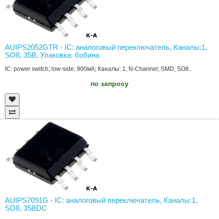
AUIPS2052GTR - IC: аналоговый переключатель, Каналы:1,
SO8, 35В, Упаковка: бобина
IC: power switch; low-side; 900мА; Каналы: 1; N-Channel; SMD; SO8..
по запросу
AUIPS7091G - IC: аналоговый переключатель, Каналы:1,
SO8, 35ВDC