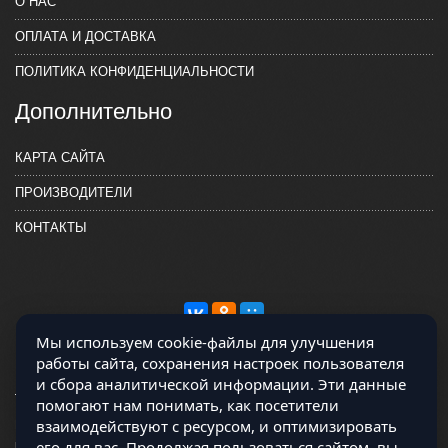
О НАС
ОПЛАТА И ДОСТАВКА
ПОЛИТИКА КОНФИДЕНЦИАЛЬНОСТИ
Дополнительно
КАРТА САЙТА
ПРОИЗВОДИТЕЛИ
КОНТАКТЫ
Мы используем cookie-файлы для улучшения
работы сайта, сохранения настроек пользователя
и сбора аналитической информации. Эти данные
помогают нам понимать, как посетители
взаимодействуют с ресурсом, и оптимизировать
Магазин работает на OCLite Комплект-А - радиодетали и электронные
его для вас. Продолжая пользоваться сайтом, вы
компоненты © 2026