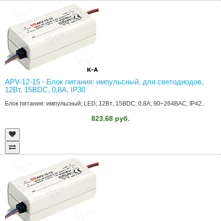
APV-12-15 - Блок питания: импульсный, для светодиодов,
12Вт, 15ВDC, 0,8А, IP30
Блок питания: импульсный; LED; 12Вт; 15ВDC; 0,8А; 90÷264ВAC; IP42..
823.68 руб.