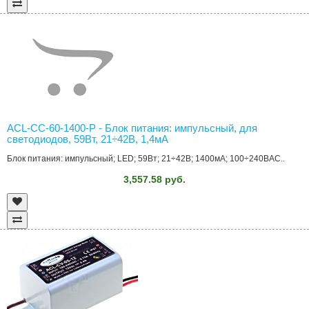
ACL-CC-60-1400-P - Блок питания: импульсный, для
светодиодов, 59Вт, 21÷42В, 1,4мА
Блок питания: импульсный; LED; 59Вт; 21÷42В; 1400мА; 100÷240ВAC..
3,557.58 руб.