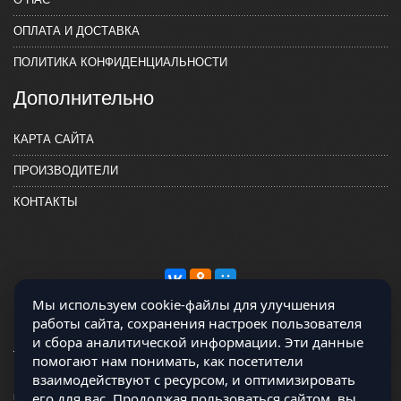
ОПЛАТА И ДОСТАВКА
ПОЛИТИКА КОНФИДЕНЦИАЛЬНОСТИ
Дополнительно
КАРТА САЙТА
ПРОИЗВОДИТЕЛИ
КОНТАКТЫ
Мы используем cookie-файлы для улучшения
работы сайта, сохранения настроек пользователя
и сбора аналитической информации. Эти данные
помогают нам понимать, как посетители
взаимодействуют с ресурсом, и оптимизировать
Магазин работает на OCLite Комплект-А - радиодетали и электронные
его для вас. Продолжая пользоваться сайтом, вы
компоненты © 2026