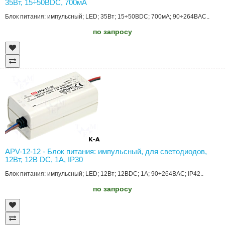
35Вт, 15÷50ВDC, 700мА
Блок питания: импульсный; LED; 35Вт; 15÷50ВDC; 700мА; 90÷264ВAC..
по запросу
APV-12-12 - Блок питания: импульсный, для светодиодов,
12Вт, 12В DC, 1А, IP30
Блок питания: импульсный; LED; 12Вт; 12ВDC; 1А; 90÷264ВAC; IP42..
по запросу