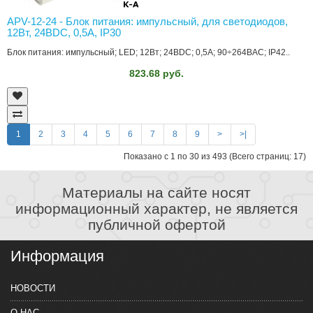
APV-12-24 - Блок питания: импульсный, для светодиодов,
12Вт, 24ВDC, 0,5А, IP30
Блок питания: импульсный; LED; 12Вт; 24ВDC; 0,5А; 90÷264ВAC; IP42..
823.68 руб.
1
2
3
4
5
6
7
8
9
>
>|
Показано с 1 по 30 из 493 (Всего страниц: 17)
Материалы на сайте носят
информационный характер, не является
публичной офертой
Информация
НОВОСТИ
О НАС