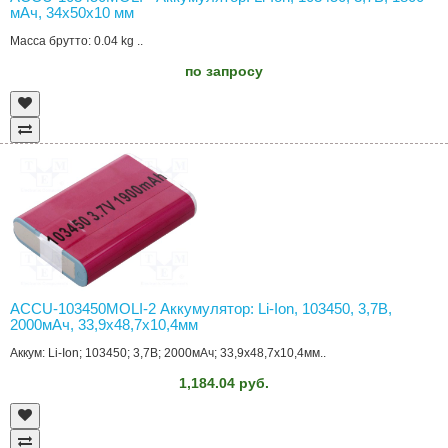
мAч, 34x50x10 мм
Масса брутто: 0.04 kg ..
по запросу
ACCU-103450MOLI-2 Аккумулятор: Li-Ion, 103450, 3,7В,
2000мАч, 33,9x48,7x10,4мм
Аккум: Li-Ion; 103450; 3,7В; 2000мАч; 33,9x48,7x10,4мм..
1,184.04 руб.