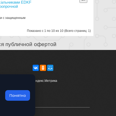
 сальниками EDKF
аропрочной
бки с защищенным
Показано с 1 по 10 из 10 (Всего страниц: 1)
ся публичной офертой
Понятно