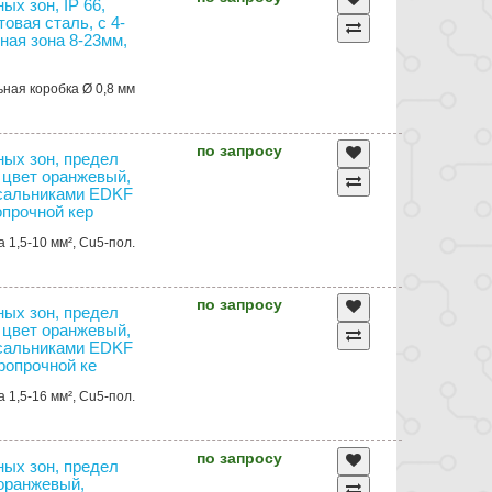
ых зон, IP 66,
овая сталь, с 4-
ная зона 8-23мм,
ьная коробка Ø 0,8 мм
по запросу
ных зон, предел
, цвет оранжевый,
 сальниками EDKF
опрочной кер
 1,5-10 мм², Cu5-пол.
по запросу
ных зон, предел
, цвет оранжевый,
 сальниками EDKF
аропрочной ке
 1,5-16 мм², Cu5-пол.
по запросу
ных зон, предел
 оранжевый,