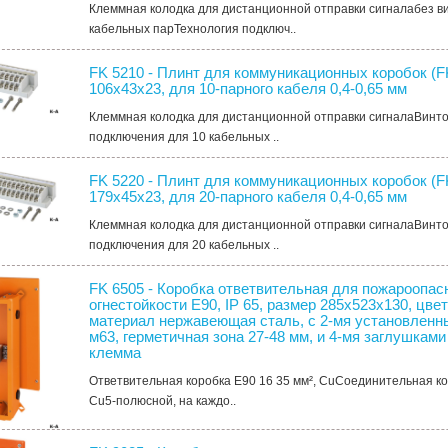
Клеммная колодка для дистанционной отправки сигналабез в
кабельных парТехнология подключ..
FK 5210 - Плинт для коммуникационных коробок (FK
106х43х23, для 10-парного кабеля 0,4-0,65 мм
Клеммная колодка для дистанционной отправки сигналаВинто
подключения для 10 кабельных ..
FK 5220 - Плинт для коммуникационных коробок (FK
179х45х23, для 20-парного кабеля 0,4-0,65 мм
Клеммная колодка для дистанционной отправки сигналаВинто
подключения для 20 кабельных ..
FK 6505 - Коробка ответвительная для пожароопас
огнестойкости Е90, IP 65, размер 285х523х130, цве
материал нержавеющая сталь, с 2-мя установлен
м63, герметичная зона 27-48 мм, и 4-мя заглушками
клемма
Ответвительная коробка E90 16 35 мм², CuСоединительная ко
Cu5-полюсной, на каждо..