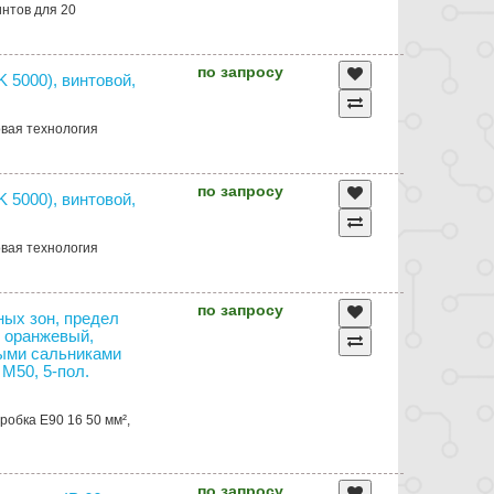
интов для 20
по запросу
 5000), винтовой,
вая технология
по запросу
 5000), винтовой,
вая технология
по запросу
ных зон, предел
т оранжевый,
ными сальниками
 М50, 5-пол.
робка E90 16 50 мм²,
по запросу