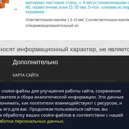
материал листовая сталь, с 4-мя установленными
40, герметичная зона 11-30 мм, 5-пол. клемма из ж
керамики
Ответвительная коробка 1,5-10 мм², Cuответвительные коро
отводомпредохранительный эл..
носят информационный характер, не являет
Дополнительно
КАРТА САЙТА
ПРОИЗВОДИТЕЛИ
cookie-файлы для улучшения работы сайта, сохранения
КОНТАКТЫ
ователя и сбора аналитической информации. Эти данные
онимать, как посетители взаимодействуют с ресурсом, и
 его для вас. Продолжая пользоваться сайтом, вы
а обработку ваших cookie-файлов в соответствии с нашей
аботки персональных данных
.
лектронные компоненты © 2026