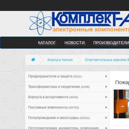
КАТАЛОГ
НОВОСТИ
ПРОИЗВОДИТЕЛИ
Корпуса hensel
Ответвительные коробки I
Предохранители и защита
(5311)
Пожар
Трансформаторы и сердечники
(3338)
Корпуса в ассортименте
(4004)
Пассивные компоненты
(29763)
Полупроводники и аксессуары
(33331)
Оптоэлектроника, индикаторы, освещение