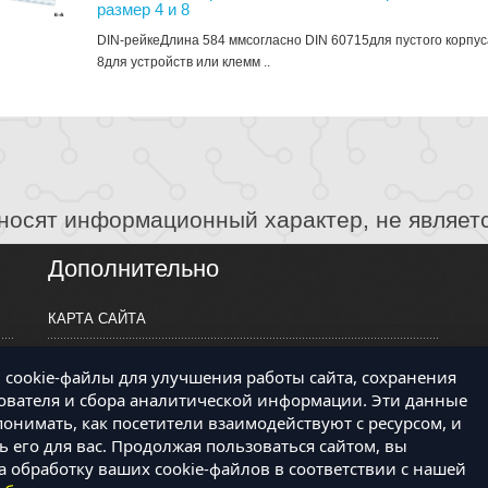
размер 4 и 8
DIN-рейкеДлина 584 ммсогласно DIN 60715для пустого корпус
8для устройств или клемм ..
носят информационный характер, не являет
Дополнительно
КАРТА САЙТА
ПРОИЗВОДИТЕЛИ
cookie-файлы для улучшения работы сайта, сохранения
КОНТАКТЫ
ователя и сбора аналитической информации. Эти данные
онимать, как посетители взаимодействуют с ресурсом, и
 его для вас. Продолжая пользоваться сайтом, вы
а обработку ваших cookie-файлов в соответствии с нашей