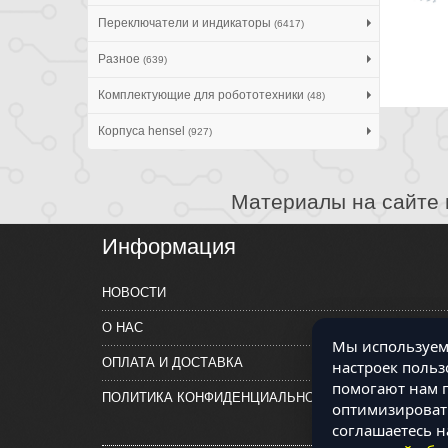
Переключатели и индикаторы
(6417)
Разное
(639)
Комплектующие для робототехники
(48)
Корпуса hensel
(927)
Материалы на сайте 
Информация
НОВОСТИ
О НАС
Мы используем 
ОПЛАТА И ДОСТАВКА
настроек польз
помогают нам п
ПОЛИТИКА КОНФИДЕНЦИАЛЬНОСТИ
оптимизировать
соглашаетесь н