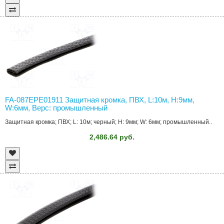
FA-087EPE01911 Защитная кромка, ПВХ, L:10м, H:9мм,
W:6мм, Верс: промышленный
Защитная кромка; ПВХ; L: 10м; черный; H: 9мм; W: 6мм; промышленный..
2,486.64 руб.