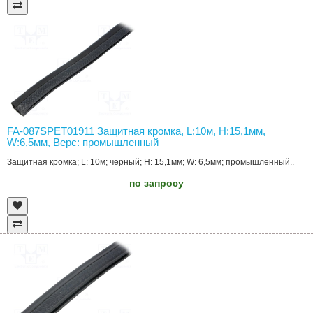
FA-087SPET01911 Защитная кромка, L:10м, H:15,1мм,
W:6,5мм, Верс: промышленный
Защитная кромка; L: 10м; черный; H: 15,1мм; W: 6,5мм; промышленный..
по запросу