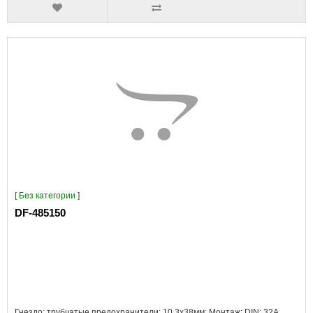
[
Без категории
]
DF-485150
Гнездо; трубчатые предохранители; 10,3x38мм; Монтаж: DIN; 32А..