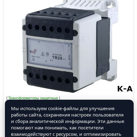
[
Трансформаторы защитные
]
DF-680100026 - Трансформатор: разделительный,
Мы используем cookie-файлы для улучшения
100ВА, 230ВAC, 24В, IP20, 1,83кг
работы сайта, сохранения настроек пользователя
и сбора аналитической информации. Эти данные
помогают нам понимать, как посетители
взаимодействуют с ресурсом, и оптимизировать