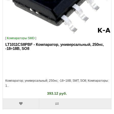
[
Компараторы SMD
]
LT1011CS8PBF - Компаратор, универсальный, 250нс,
-18÷18В, SO8
Компаратор; универсальный; 250нс; -18÷18В; SMT; SO8; Компараторы:
1..
393.12 руб.