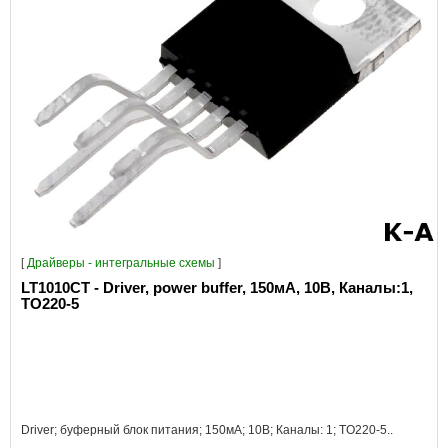
[
Драйверы - интегральные схемы
]
LT1010CT - Driver, power buffer, 150мА, 10В, Каналы:1,
TO220-5
Driver; буферный блок питания; 150мА; 10В; Каналы: 1; TO220-5..