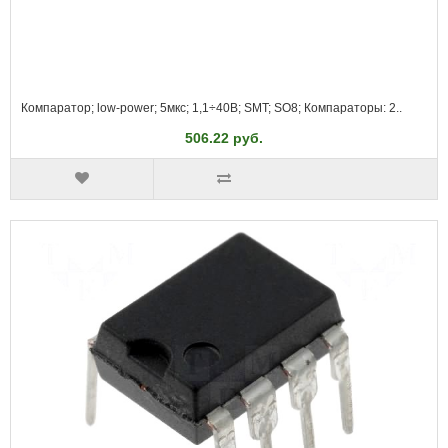
Компаратор; low-power; 5мкс; 1,1÷40В; SMT; SO8; Компараторы: 2..
506.22 руб.