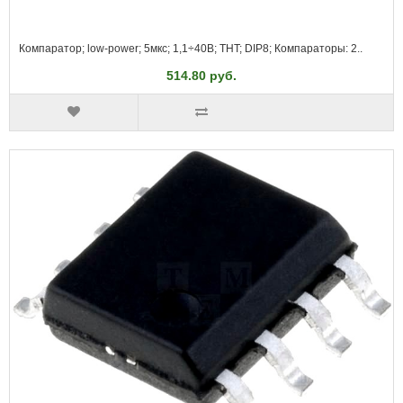
Компаратор; low-power; 5мкс; 1,1÷40В; THT; DIP8; Компараторы: 2..
514.80 руб.