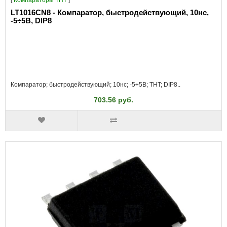
LT1016CN8 - Компаратор, быстродействующий, 10нс,
-5÷5В, DIP8
Компаратор; быстродействующий; 10нс; -5÷5В; THT; DIP8..
703.56 руб.