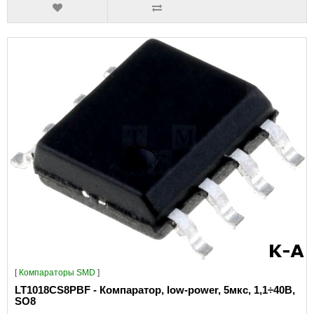
[
Компараторы SMD
]
LT1018CS8PBF - Компаратор, low-power, 5мкс, 1,1÷40В,
SO8