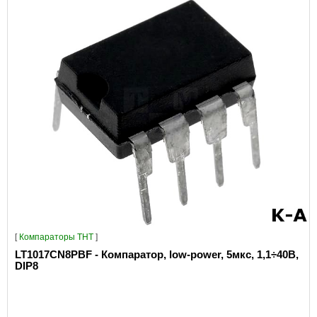
[
Компараторы THT
]
LT1017CN8PBF - Компаратор, low-power, 5мкс, 1,1÷40В,
DIP8