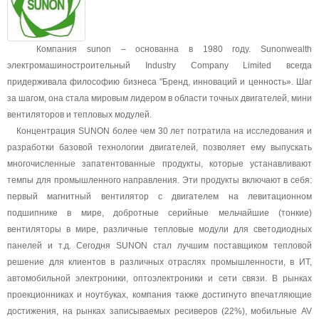
Компания
sunon –
о
снованна в 1980 году. Sunonwealth
электромашиностроительный Industry Company Limited всегда
придерживал
а
философию бизнеса "Бренд, инноваций и ценность». Шаг
за шагом, она стала мировым лидером в области точных двигателей, мини
вентиляторов и тепловых модулей.
Концентрация SUNON более чем 30 лет потратила на исследования и
разработки базовой технологии двигател
ей
, позволяет ему выпускать
многочисленные запатентованные продукты, которые устанавливают
темпы для промышленного направления. Эти продукты включают в себя:
первый магнитный вентилятор
с
двигателем на левитационном
подшипнике в мире, добротные серийные мельчайшие (тонкие)
вентиляторы в мире, различные тепловые модули для светодиодных
панелей и т.д. Сегодня SUNON стал лучшим поставщиком тепловой
решение для клиентов в различных отраслях промышленности, в ИТ,
автомобильной электроники, оптоэлектроники и сети связи. В рынках
проекционниках и ноутбуках, компания также достигнуто впечатляющие
достижения, на рынках записываемых ресиверов (22%), мобильные AV