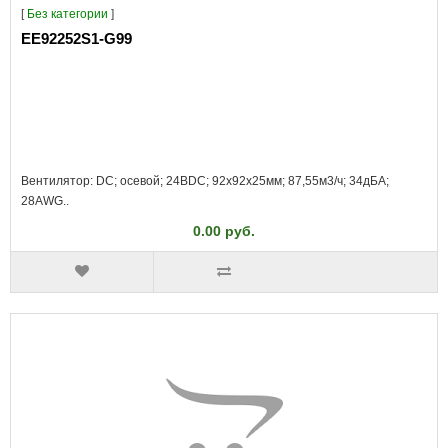
[
Без категории
]
EE92252S1-G99
Вентилятор: DC; осевой; 24ВDC; 92x92x25мм; 87,55м3/ч; 34дБА;
28AWG..
0.00 руб.