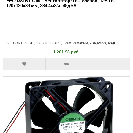
EEC0381B1-G99 - Вентилятор: DC, осевой, 12В DC,
120x120x38 мм, 234,4м3/ч, 48дБА
Вентилятор: DC; осевой; 12ВDC; 120x120x38мм; 234,4м3/ч; 48дБА..
1,201.98 руб.