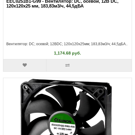
EEC0251B1-G99 - Вентилятор: DC, осевой, 12В DC,
120x120x25 мм, 183,83м3/ч, 44,5дБА
Вентилятор: DC; осевой; 12ВDC; 120x120x25мм; 183,83м3/ч; 44,5дБА..
1,174.68 руб.