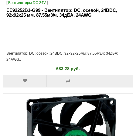
[
Вентиляторы DC 24V
]
EE92252B1-G99 - Вентилятор: DC, осевой, 24ВDC,
92x92x25 мм, 87,55м3/ч, 34дБА, 24AWG
Вентилятор: DC; осевой; 24ВDC; 92x92x25мм; 87,55м3/ч; 34дБА;
24AWG..
683.28 руб.