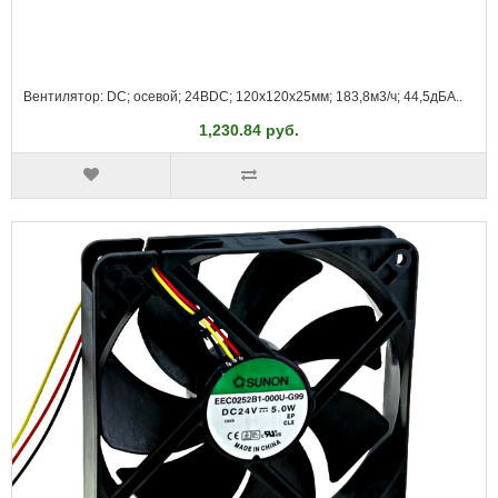
Вентилятор: DC; осевой; 24ВDC; 120x120x25мм; 183,8м3/ч; 44,5дБА..
1,230.84 руб.