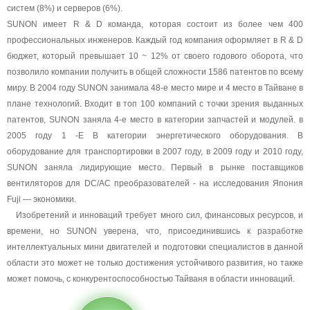
систем (8%) и серверов (6%).
SUNON имеет R & D команда, которая состоит из более чем 400
профессиональных инженеров. Каждый год компания оформляет в R & D
бюджет, который превышает 10 ~ 12% от своего годового оборота, что
позволило компании получить в общей сложности 1586 патентов по всему
миру. В 2004 году
SUNON
занима
ла
48-е место мире и 4 место в Тайване в
плане технологий. Входит в топ 100 компаний с точки зрения выданных
патентов, SUNON заняла 4-е место в категории запчастей и модулей. в
2005 году 1 -Е В категории энергетического оборудования. В
оборудование для транспортировки в 2007 году, в 2009 году и 2010 году,
SUNON заняла лидирующие место. Первый в рынке поставщиков
вентиляторов для
DC/AC
преобразователей
- на исследования Япония
Fuji — экономики.
И
зобретений и инноваций требует много сил, финансовых ресурсов, и
времени, но SUNON уверена, что, присоединившись к разработке
интеллектуальных мини двигателей и подготовки специалистов в данной
области это может не только достижения устойчивого развития, но также
может помочь, с конкурентоспособностью Тайваня в области инноваций.