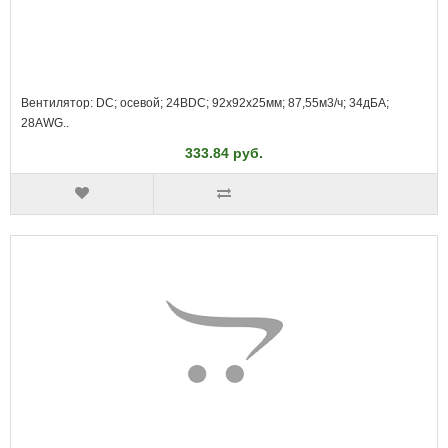
Вентилятор: DC; осевой; 24ВDC; 92x92x25мм; 87,55м3/ч; 34дБА;
28AWG..
333.84 руб.