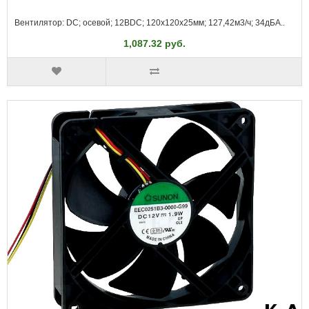
Вентилятор: DC; осевой; 12ВDC; 120x120x25мм; 127,42м3/ч; 34дБА..
1,087.32 руб.