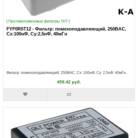
[
Противопомеховые фильтры THT
]
FYF0R5T12 - Фильтр: помехоподавляющий, 250ВAC,
Сх:100нФ, Су:2,5нФ, 40мГн
Фильтр: помехоподавляющий; 250ВAC; Cx: 100нФ; Cy: 2,5нФ; 40мГн..
459.42 руб.