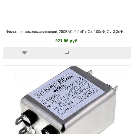
Фильтр: помехоподавляющий; 250ВAC; 0,5мГн; Cx: 100нФ; Cy: 3,3нФ..
921.96 руб.