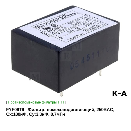
[
Противопомеховые фильтры THT
]
FYF06T6 - Фильтр: помехоподавляющий, 250ВAC,
Сх:100нФ, Су:3,3нФ, 0,7мГн