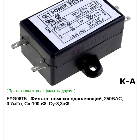
[
Противопомеховые фильтры другие
]
FYG06T5 - Фильтр: помехоподавляющий, 250ВAC,
0,7мГн, Сх:100нФ, Су:3,3нФ