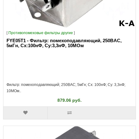
[
Противопомеховые фильтры другие
]
FYE05T1 - Фильтр: помехоподавляющий, 250ВAC,
5мГн, Сх:100нФ, Су:3,3нФ, 10МОм
Фильтр: помехоподавляющий; 250ВAC; 5мГн; Cx: 100нФ; Cy: 3,3нФ;
10МОм..
879.06 руб.