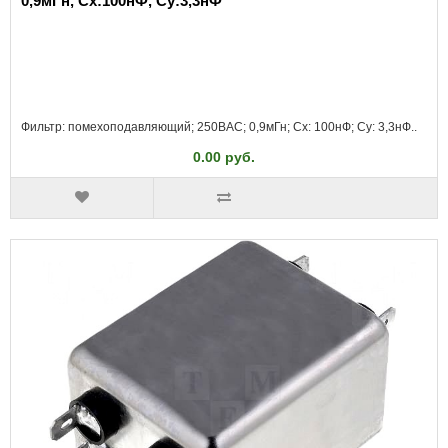
0,9мГн, Сх:100нФ, Су:3,3нФ
Фильтр: помехоподавляющий; 250ВAC; 0,9мГн; Cx: 100нФ; Cy: 3,3нФ..
0.00 руб.