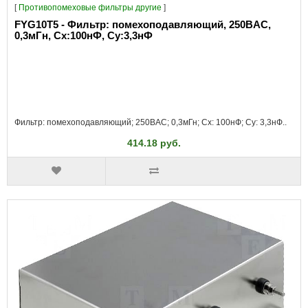
[
Противопомеховые фильтры другие
]
FYG10T5 - Фильтр: помехоподавляющий, 250ВAC,
0,3мГн, Сх:100нФ, Су:3,3нФ
Фильтр: помехоподавляющий; 250ВAC; 0,3мГн; Cx: 100нФ; Cy: 3,3нФ..
414.18 руб.