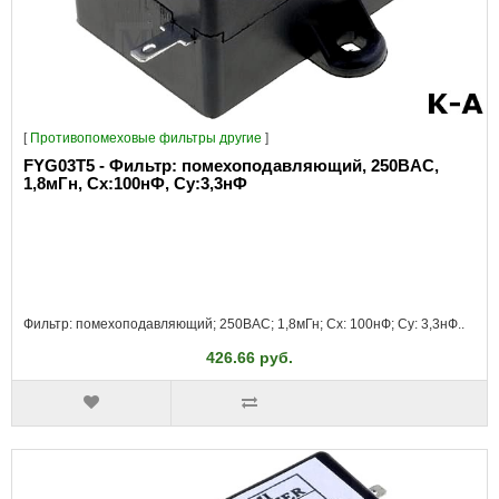
[
Противопомеховые фильтры другие
]
FYG03T5 - Фильтр: помехоподавляющий, 250ВAC,
1,8мГн, Сх:100нФ, Су:3,3нФ
Фильтр: помехоподавляющий; 250ВAC; 1,8мГн; Cx: 100нФ; Cy: 3,3нФ..
426.66 руб.