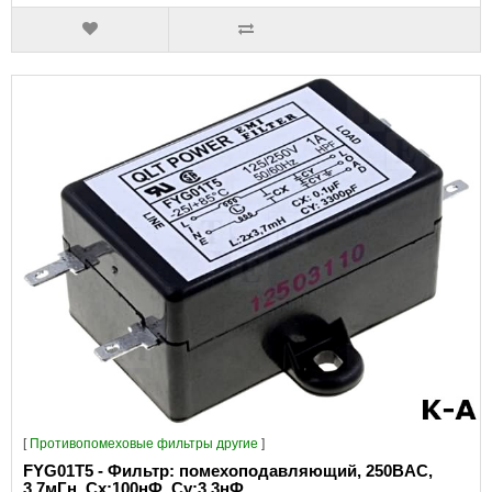
[
Противопомеховые фильтры другие
]
FYG01T5 - Фильтр: помехоподавляющий, 250ВAC,
3,7мГн, Сх:100нФ, Су:3,3нФ