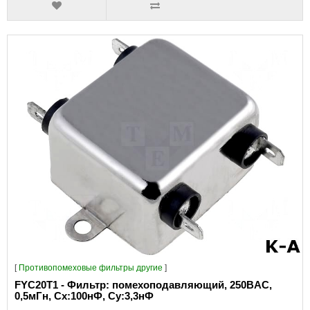
[
Противопомеховые фильтры другие
]
FYC20T1 - Фильтр: помехоподавляющий, 250ВAC,
0,5мГн, Сх:100нФ, Су:3,3нФ