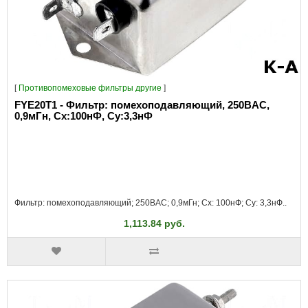
[
Противопомеховые фильтры другие
]
FYE20T1 - Фильтр: помехоподавляющий, 250ВAC,
0,9мГн, Сх:100нФ, Су:3,3нФ
Фильтр: помехоподавляющий; 250ВAC; 0,9мГн; Cx: 100нФ; Cy: 3,3нФ..
1,113.84 руб.