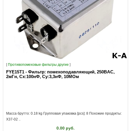
[
Противопомеховые фильтры другие
]
FYE15T1 - Фильтр: помехоподавляющий, 250ВAC,
2мГн, Сх:100нФ, Су:3,3нФ, 10МОм
Масса брутто: 0.18 kg Групповая упаковка [pcs]: 8 Похожие продукты:
X37-02 ..
0.00 руб.