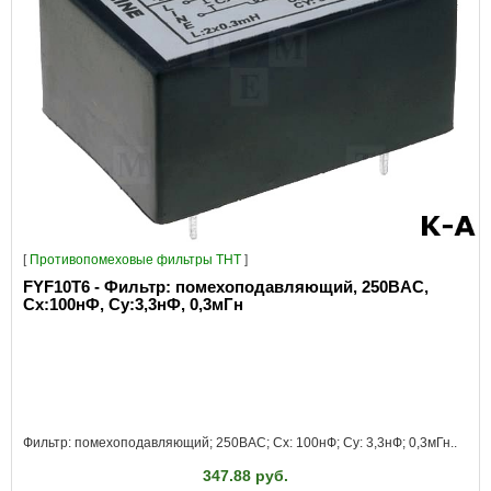
[
Противопомеховые фильтры THT
]
FYF10T6 - Фильтр: помехоподавляющий, 250ВAC,
Сх:100нФ, Су:3,3нФ, 0,3мГн
Фильтр: помехоподавляющий; 250ВAC; Cx: 100нФ; Cy: 3,3нФ; 0,3мГн..
347.88 руб.