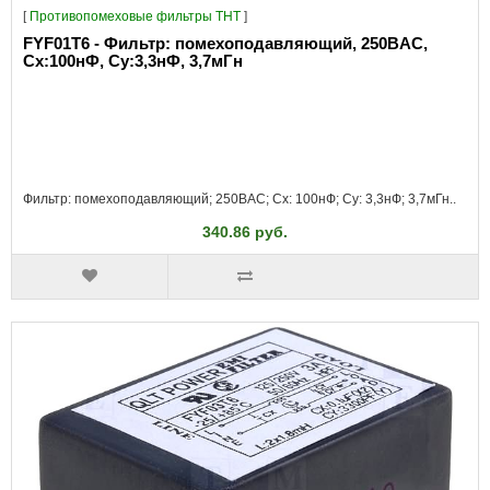
[
Противопомеховые фильтры THT
]
FYF01T6 - Фильтр: помехоподавляющий, 250ВAC,
Сх:100нФ, Су:3,3нФ, 3,7мГн
Фильтр: помехоподавляющий; 250ВAC; Cx: 100нФ; Cy: 3,3нФ; 3,7мГн..
340.86 руб.