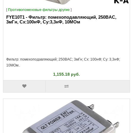
[
Противопомеховые фильтры другие
]
FYE10T1 - Фильтр: помехоподавляющий, 250ВAC,
3мГн, Сх:100нФ, Су:3,3нФ, 10МОм
Фильтр: помехоподавляющий; 250ВAC; 3мГн; Cx: 100нФ; Cy: 3,3нФ;
10МОм..
1,155.18 руб.