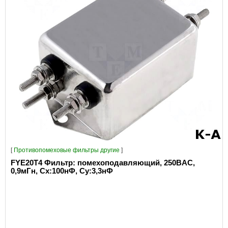
[
Противопомеховые фильтры другие
]
FYE20T4 Фильтр: помехоподавляющий, 250ВAC,
0,9мГн, Сх:100нФ, Су:3,3нФ