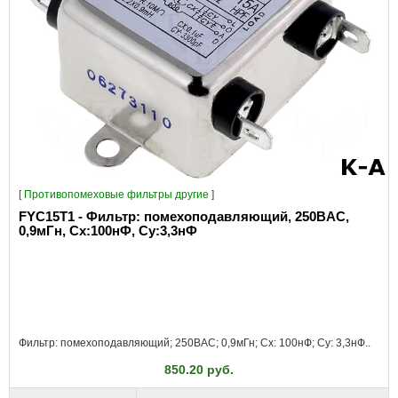
[
Противопомеховые фильтры другие
]
FYC15T1 - Фильтр: помехоподавляющий, 250ВAC,
0,9мГн, Сх:100нФ, Су:3,3нФ
Фильтр: помехоподавляющий; 250ВAC; 0,9мГн; Cx: 100нФ; Cy: 3,3нФ..
850.20 руб.