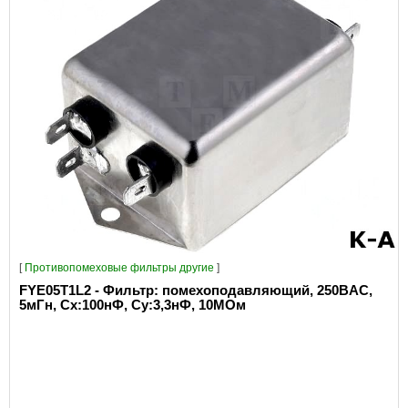
[
Противопомеховые фильтры другие
]
FYE05T1L2 - Фильтр: помехоподавляющий, 250ВAC,
5мГн, Сх:100нФ, Су:3,3нФ, 10МОм