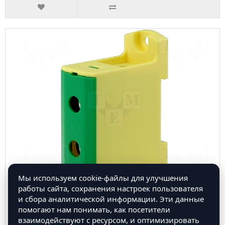
Мы используем cookie-файлы для улучшения
работы сайта, сохранения настроек пользователя
[
Соединения шинные
]
и сбора аналитической информации. Эти данные
помогают нам понимать, как посетители
T021095.YG - Соединитель: на рейку, Контактные
группы:1, клеммы:2, 6÷95 мм2
взаимодействуют с ресурсом, и оптимизировать