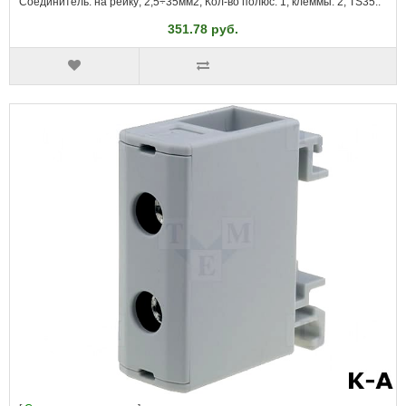
Соединитель: на рейку; 2,5÷35мм2; Кол-во полюс: 1; клеммы: 2; TS35..
351.78 руб.