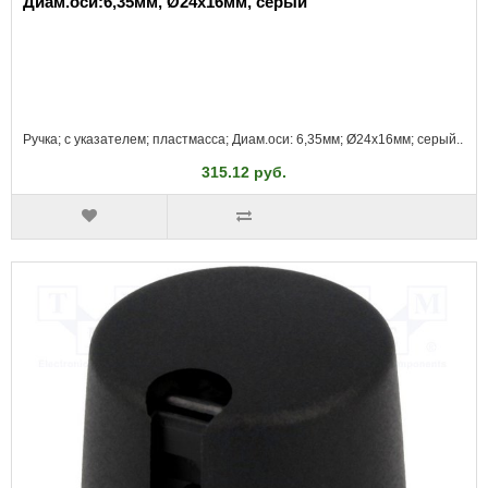
Диам.оси:6,35мм, Ø24x16мм, серый
Ручка; с указателем; пластмасса; Диам.оси: 6,35мм; Ø24x16мм; серый..
315.12 руб.