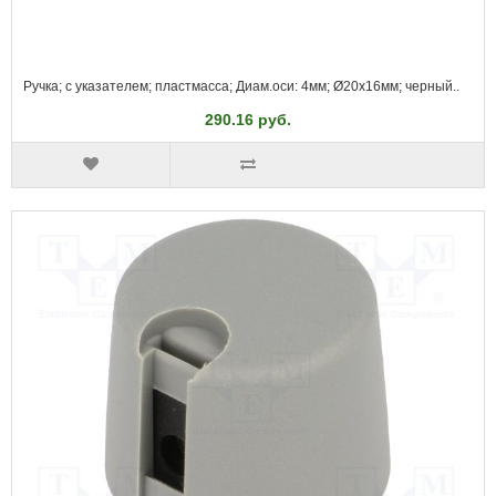
Ручка; с указателем; пластмасса; Диам.оси: 4мм; Ø20x16мм; черный..
290.16 руб.