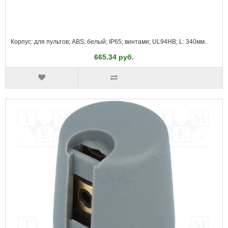
Корпус: для пультов; ABS; белый; IP65; винтами; UL94HB; L: 340мм..
665.34 руб.