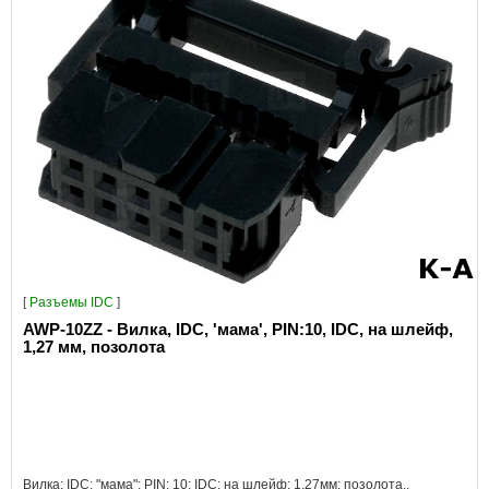
[
Разъeмы IDC
]
AWP-10ZZ - Вилка, IDC, 'мама', PIN:10, IDC, на шлейф,
1,27 мм, позолота
Вилка; IDC; "мама"; PIN: 10; IDC; на шлейф; 1,27мм; позолота..