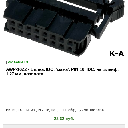
[
Разъeмы IDC
]
AWP-16ZZ - Вилка, IDC, 'мама', PIN:16, IDC, на шлейф,
1,27 мм, позолота
Вилка; IDC; "мама"; PIN: 16; IDC; на шлейф; 1,27мм; позолота..
22.62 руб.