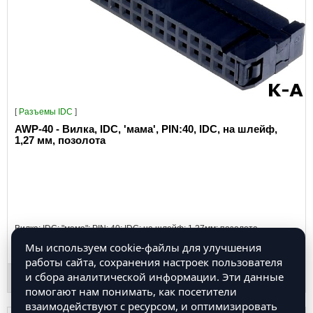
[
Разъeмы IDC
]
AWP-40 - Вилка, IDC, 'мама', PIN:40, IDC, на шлейф,
1,27 мм, позолота
Вилка; IDC; "мама"; PIN: 40; IDC; на шлейф; 1,27мм; позолота..
Мы используем cookie-файлы для улучшения
27.30 руб.
работы сайта, сохранения настроек пользователя
и сбора аналитической информации. Эти данные
помогают нам понимать, как посетители
взаимодействуют с ресурсом, и оптимизировать